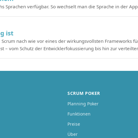
chs Sprachen verfügbar. So wechselt man die Sprache in der App
g ist
 Scrum nach wie vor eines der wirkungsvollsten Frameworks fü
t – vom Schutz der Entwicklerfokussierung bis hin zur verteilt
SCRUM POKER
Planning Poker
Funktionen
Preise
Über