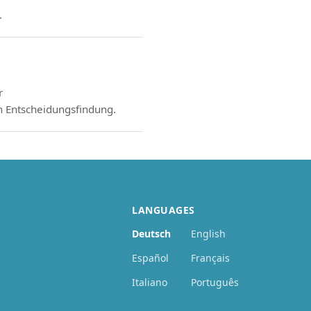
.
r
en Entscheidungsfindung.
LANGUAGES
Deutsch
English
Español
Français
Italiano
Português