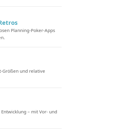
Retros
nlosen Planning-Poker-Apps
en.
rt-Größen und relative
 Entwicklung – mit Vor- und