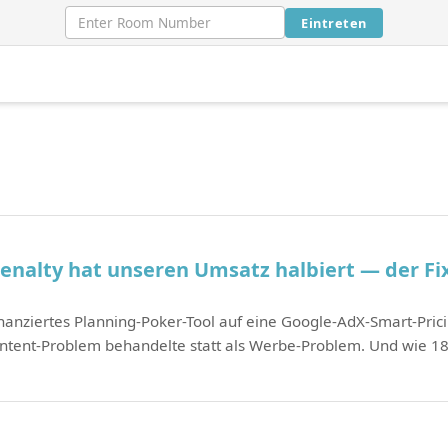
Eintreten
enalty hat unseren Umsatz halbiert — der Fix
nanziertes Planning-Poker-Tool auf eine Google-AdX-Smart-Pric
ntent-Problem behandelte statt als Werbe-Problem. Und wie 18