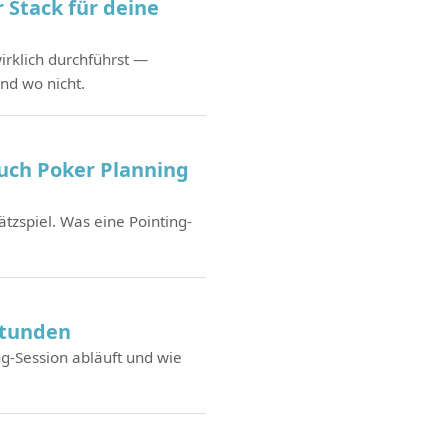
 Stack für deine
irklich durchführst —
und wo nicht.
auch Poker Planning
tzspiel. Was eine Pointing-
Stunden
ng-Session abläuft und wie