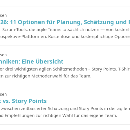
rsen
026: 11 Optionen für Planung, Schätzung und 
11 Scrum-Tools, die agile Teams tatsächlich nutzen — von koste
ospektive-Plattformen. Kostenlose und kostenpflichtige Option
rsen
hniken: Eine Übersicht
r drei wichtigsten agilen Schätzmethoden – Story Points, T-Shi
n zur richtigen Methodenwahl für das Team.
rsen
 vs. Story Points
zwischen zeitbasierter Schätzung und Story Points in der agilen
nd Empfehlungen zur richtigen Wahl für das eigene Team.