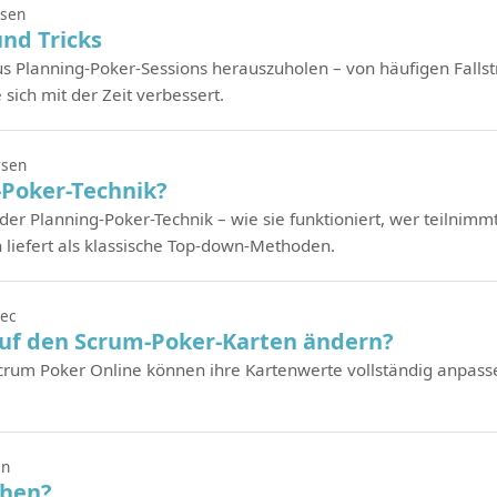
rsen
nd Tricks
s Planning-Poker-Sessions herauszuholen – von häufigen Fallst
 sich mit der Zeit verbessert.
rsen
-Poker-Technik?
der Planning-Poker-Technik – wie sie funktioniert, wer teilnimm
 liefert als klassische Top-down-Methoden.
nec
auf den Scrum-Poker-Karten ändern?
Scrum Poker Online können ihre Kartenwerte vollständig anpassen.
en
chen?