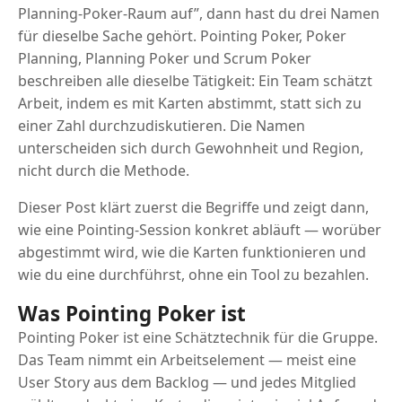
Planning-Poker-Raum auf”, dann hast du drei Namen
für dieselbe Sache gehört. Pointing Poker, Poker
Planning, Planning Poker und Scrum Poker
beschreiben alle dieselbe Tätigkeit: Ein Team schätzt
Arbeit, indem es mit Karten abstimmt, statt sich zu
einer Zahl durchzudiskutieren. Die Namen
unterscheiden sich durch Gewohnheit und Region,
nicht durch die Methode.
Dieser Post klärt zuerst die Begriffe und zeigt dann,
wie eine Pointing-Session konkret abläuft — worüber
abgestimmt wird, wie die Karten funktionieren und
wie du eine durchführst, ohne ein Tool zu bezahlen.
Was Pointing Poker ist
Pointing Poker ist eine Schätztechnik für die Gruppe.
Das Team nimmt ein Arbeitselement — meist eine
User Story aus dem Backlog — und jedes Mitglied