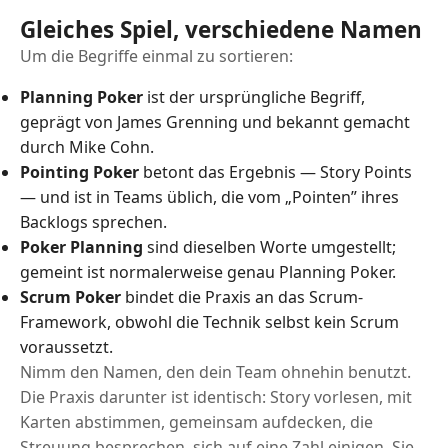
Gleiches Spiel, verschiedene Namen
Um die Begriffe einmal zu sortieren:
Planning Poker
ist der ursprüngliche Begriff,
geprägt von James Grenning und bekannt gemacht
durch Mike Cohn.
Pointing Poker
betont das Ergebnis — Story Points
— und ist in Teams üblich, die vom „Pointen” ihres
Backlogs sprechen.
Poker Planning
sind dieselben Worte umgestellt;
gemeint ist normalerweise genau Planning Poker.
Scrum Poker
bindet die Praxis an das Scrum-
Framework, obwohl die Technik selbst kein Scrum
voraussetzt.
Nimm den Namen, den dein Team ohnehin benutzt.
Die Praxis darunter ist identisch: Story vorlesen, mit
Karten abstimmen, gemeinsam aufdecken, die
Streuung besprechen, sich auf eine Zahl einigen. Sie