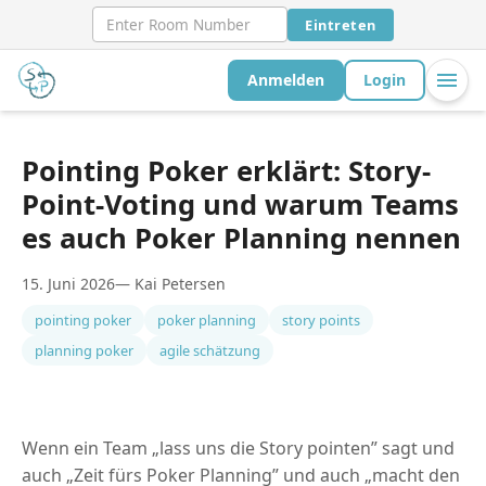
Eintreten
Anmelden
Login
Pointing Poker erklärt: Story-
Point-Voting und warum Teams
es auch Poker Planning nennen
15. Juni 2026
— Kai Petersen
pointing poker
poker planning
story points
planning poker
agile schätzung
Wenn ein Team „lass uns die Story pointen” sagt und
auch „Zeit fürs Poker Planning” und auch „macht den