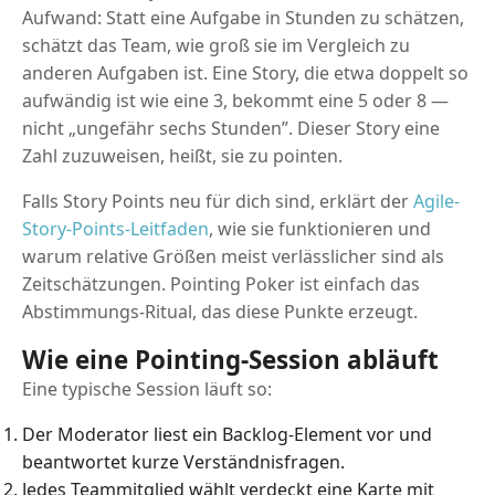
Aufwand: Statt eine Aufgabe in Stunden zu schätzen,
schätzt das Team, wie groß sie im Vergleich zu
anderen Aufgaben ist. Eine Story, die etwa doppelt so
aufwändig ist wie eine 3, bekommt eine 5 oder 8 —
nicht „ungefähr sechs Stunden”. Dieser Story eine
Zahl zuzuweisen, heißt, sie zu pointen.
Falls Story Points neu für dich sind, erklärt der
Agile-
Story-Points-Leitfaden
, wie sie funktionieren und
warum relative Größen meist verlässlicher sind als
Zeitschätzungen. Pointing Poker ist einfach das
Abstimmungs-Ritual, das diese Punkte erzeugt.
Wie eine Pointing-Session abläuft
Eine typische Session läuft so:
Der Moderator liest ein Backlog-Element vor und
beantwortet kurze Verständnisfragen.
Jedes Teammitglied wählt verdeckt eine Karte mit