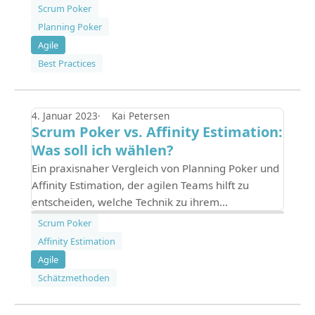
effektivere Schätzsessions.
Scrum Poker
Planning Poker
Agile
Best Practices
4. Januar 2023
Kai Petersen
Scrum Poker vs. Affinity Estimation:
Was soll ich wählen?
Ein praxisnaher Vergleich von Planning Poker und
Affinity Estimation, der agilen Teams hilft zu
entscheiden, welche Technik zu ihrem
Projektumfang, Zeitplan und ihren Zielen passt.
Scrum Poker
Affinity Estimation
Agile
Schätzmethoden