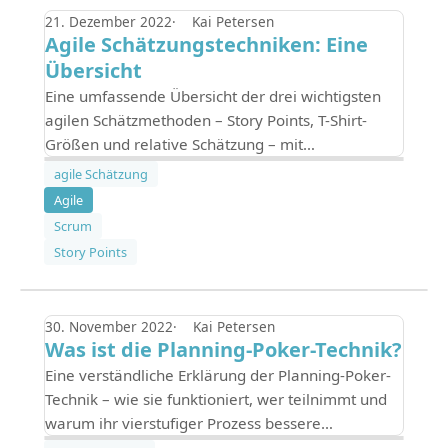
21. Dezember 2022
Kai Petersen
Agile Schätzungstechniken: Eine
Übersicht
Eine umfassende Übersicht der drei wichtigsten
agilen Schätzmethoden – Story Points, T-Shirt-
Größen und relative Schätzung – mit
Empfehlungen zur richtigen Methodenwahl für
agile Schätzung
das Team.
Agile
Scrum
Story Points
30. November 2022
Kai Petersen
Was ist die Planning-Poker-Technik?
Eine verständliche Erklärung der Planning-Poker-
Technik – wie sie funktioniert, wer teilnimmt und
warum ihr vierstufiger Prozess bessere
Schätzungen liefert als klassische Top-down-