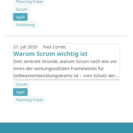
Planning Poker
Methoden.
Scrum
Agile
Schätzung
27. Juli 2020
Paul Cornec
Warum Scrum wichtig ist
Drei zentrale Gründe, warum Scrum nach wie vor
eines der wirkungsvollsten Frameworks für
Softwareentwicklungsteams ist – vom Schutz der
Entwicklerfokussierung bis hin zur verteilten
Scrum
Entscheidungsfindung.
Agile
Planning Poker