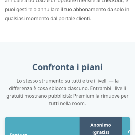
annuale a 40 USD e un'opzione mensile al checkout, e
puoi gestire o annullare il tuo abbonamento da solo in
qualsiasi momento dal portale clienti.
Confronta i piani
Lo stesso strumento su tutti e tre i livelli — la
differenza è cosa sblocca ciascuno. Entrambi i livelli
gratuiti mostrano pubblicità; Premium la rimuove per
tutti nella room.
Anonimo
Ac
(gratis)
Feature