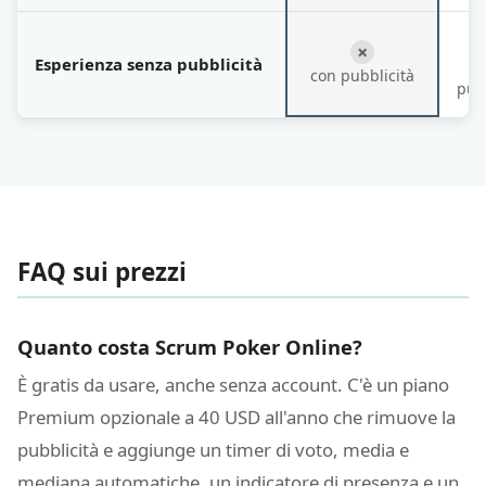
✗
Esperienza senza pubblicità
con pubblicità
pub
FAQ sui prezzi
Quanto costa Scrum Poker Online?
È gratis da usare, anche senza account. C'è un piano
Premium opzionale a 40 USD all'anno che rimuove la
pubblicità e aggiunge un timer di voto, media e
mediana automatiche, un indicatore di presenza e un