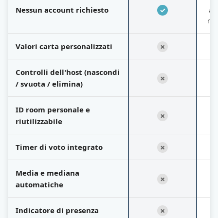
Nessun account richiesto
✓
ac
ric
Valori carta personalizzati
✗
Controlli dell'host (nascondi
✗
/ svuota / elimina)
ID room personale e
✗
riutilizzabile
Timer di voto integrato
✗
Media e mediana
✗
automatiche
Indicatore di presenza
✗