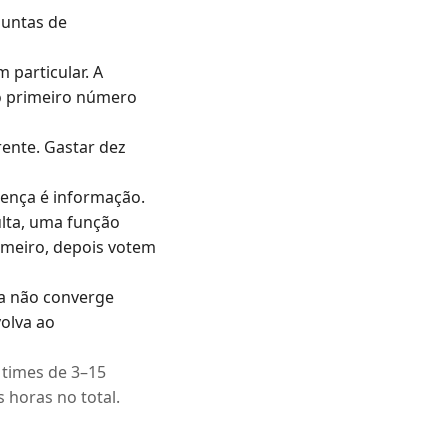
guntas de
particular. A
 o primeiro número
ente. Gastar dez
rença é informação.
lta, uma função
rimeiro, depois votem
ia não converge
olva ao
times de 3–15
 horas no total.