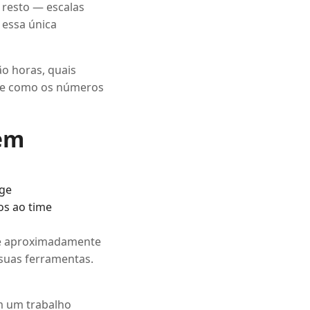
 resto — escalas
 essa única
ão horas, quais
a e como os números
dem
ige
os ao time
 é aproximadamente
suas ferramentas.
am um trabalho