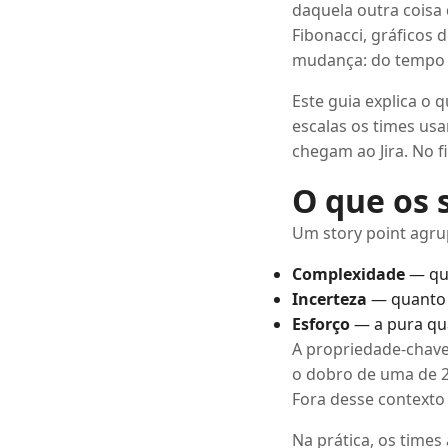
daquela outra coisa 
Fibonacci, gráficos 
mudança: do tempo a
Este guia explica o
escalas os times us
chegam ao Jira. No f
O que os 
Um story point agru
Complexidade
— qua
Incerteza
— quanto 
Esforço
— a pura qu
A propriedade-chave
o dobro de uma de 2
Fora desse contexto 
Na prática, os time