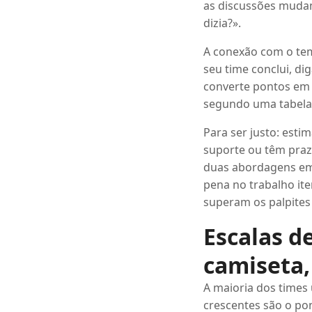
as discussões mudam
dizia?».
A conexão com o tem
seu time conclui, di
converte pontos e
segundo uma tabela
Para ser justo: esti
suporte ou têm praz
duas abordagens e
pena no trabalho it
superam os palpites
Escalas d
camiseta,
A maioria dos times
crescentes são o po