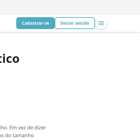
Cadastrar-se
Iniciar sessão
tico
lho. Em vez de dizer
enos do tamanho