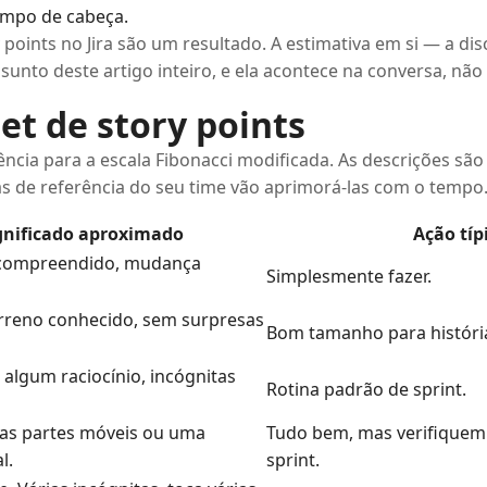
empo de cabeça.
y points no Jira são um resultado. A estimativa em si — a dis
sunto deste artigo inteiro, e ela acontece na conversa, nã
et de story points
ência para a escala Fibonacci modificada. As descrições sã
as de referência do seu time vão aprimorá-las com o tempo
gnificado aproximado
Ação típ
m compreendido, mudança
Simplesmente fazer.
rreno conhecido, sem surpresas
Bom tamanho para história
 algum raciocínio, incógnitas
Rotina padrão de sprint.
ias partes móveis ou uma
Tudo bem, mas verifiquem
l.
sprint.