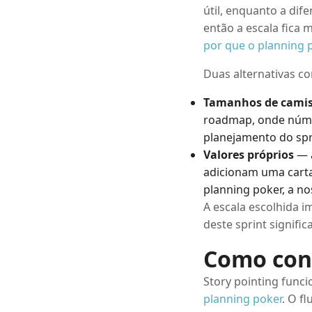
útil, enquanto a dif
então a escala fica
por que o planning p
Duas alternativas c
Tamanhos de camiset
roadmap, onde núme
planejamento do spr
Valores próprios
— a
adicionam uma carta
planning poker, a nos
A escala escolhida i
deste sprint signif
Como cond
Story pointing func
planning poker
. O fl