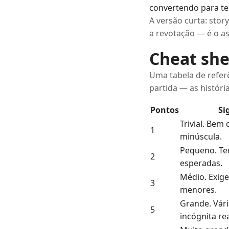
convertendo para t
A versão curta: stor
a revotação — é o as
Cheat she
Uma tabela de refer
partida — as históri
Pontos
Si
Trivial. Be
1
minúscula.
Pequeno. Te
2
esperadas.
Médio. Exige
3
menores.
Grande. Vár
5
incógnita rea