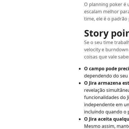
O planning poker é 
escalam melhor para
time, ele é o padrã
Story poin
Se o seu time trabal
velocity e burndown
coisas que vale sabe
O campo pode precis
dependendo do seu te
O Jira armazena est
revelação simultâne
funcionalidades do 
independente em um
incluindo quando o 
O Jira aceita qualq
Mesmo assim, mante