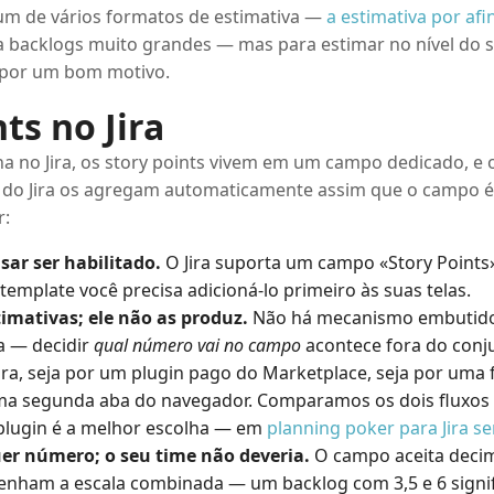
um de vários formatos de estimativa —
a estimativa por afi
 backlogs muito grandes — mas para estimar no nível do 
o por um bom motivo.
ts no Jira
ha no Jira, os story points vivem em um campo dedicado, e o
 do Jira os agregam automaticamente assim que o campo é
r:
ar ser habilitado.
O Jira suporta um campo «Story Points»
mplate você precisa adicioná-lo primeiro às suas telas.
imativas; ele não as produz.
Não há mecanismo embutido
a — decidir
qual número vai no campo
acontece fora do conj
Jira, seja por um plugin pago do Marketplace, seja por uma
a segunda aba do navegador. Comparamos os dois fluxos
plugin é a melhor escolha — em
planning poker para Jira s
uer número; o seu time não deveria.
O campo aceita decima
nham a escala combinada — um backlog com 3,5 e 6 signif