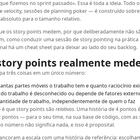
que fizemos no sprint passado». Essa é toda a ideia. Todo o
de velocity, sessões de planning poker — é construído sobre
bsoluto para o tamanho relativo.
 que os story points medem, por que deliberadamente não s
am, como conduzir uma sessão de story pointing na prátic
inal há um cheat sheet para deixar ao lado do seu backlog.
story points realmente me
pa três coisas em um único número:
ntas partes móveis o trabalho tem e quanto raciocínio ex
do trabalho é desconhecido ou depende de fatores extern
antidade de trabalho, independentemente de quem o faz
 é que story points são
relativos
. Uma história de 4 pontos
 pontos — para o seu time, na sua base de código, com as 
o número não significa nada, e isso é proposital.
s ancoram a escala com uma história de referência: escolh