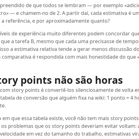
reendido de que todos se lembram — por exemplo «adic
tro» — e chamem-no de 2. A partir daí, cada estimativa é 
 a referência, e por aproximadamente quanto?
veis de experiência muito diferentes podem concordar que 
 que a tarefa B, mesmo que cada uma precisasse de tempo
 isso a estimativa relativa tende a gerar menos discussão d
 comparativa é respondida com mais honestidade do que 
tory points não são horas
om story points é convertê-los silenciosamente de volta
abela de conversão que alguém fixa na wiki: 1 ponto = 4 ho
te.
 em que essa tabela existe, você não tem mais story poin
 os problemas que os story points deveriam evitar voltam: 
velocidade em vez do tamanho do trabalho, estimativas v