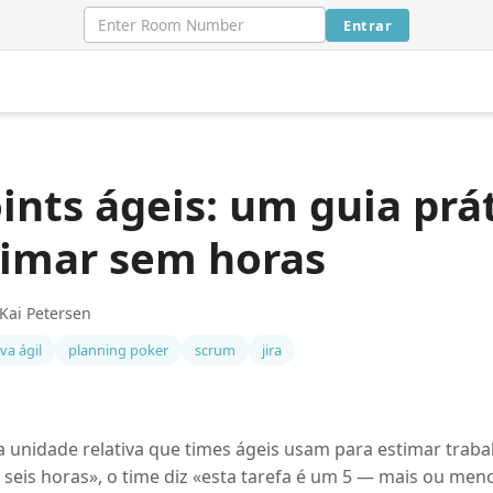
Entrar
ints ágeis: um guia prá
timar sem horas
Kai Petersen
va ágil
planning poker
scrum
jira
 unidade relativa que times ágeis usam para estimar traba
ar seis horas», o time diz «esta tarefa é um 5 — mais ou m