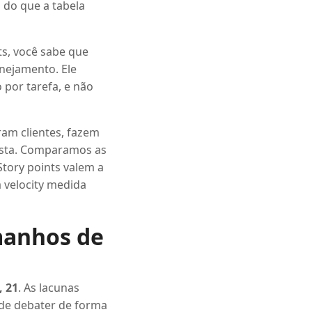
do que a tabela
ts, você sabe que
anejamento. Ele
por tarefa, e não
ram clientes, fazem
esta. Comparamos as
Story points valem a
 velocity medida
amanhos de
3, 21
. As lacunas
ode debater de forma