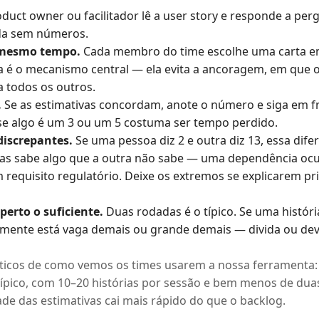
duct owner ou facilitador lê a user story e responde a per
nda sem números.
 mesmo tempo.
Cada membro do time escolhe uma carta em 
a é o mecanismo central — ela evita a ancoragem, em que
a todos os outros.
.
Se as estimativas concordam, anote o número e siga em fr
se algo é um 3 ou um 5 costuma ser tempo perdido.
 discrepantes.
Se uma pessoa diz 2 e outra diz 13, essa dife
as sabe algo que a outra não sabe — uma dependência ocu
um requisito regulatório. Deixe os extremos se explicarem p
perto o suficiente.
Duas rodadas é o típico. Se uma histór
almente está vaga demais ou grande demais — divida ou dev
icos de como vemos os times usarem a nossa ferramenta: 
ípico, com 10–20 histórias por sessão e bem menos de duas
ade das estimativas cai mais rápido do que o backlog.