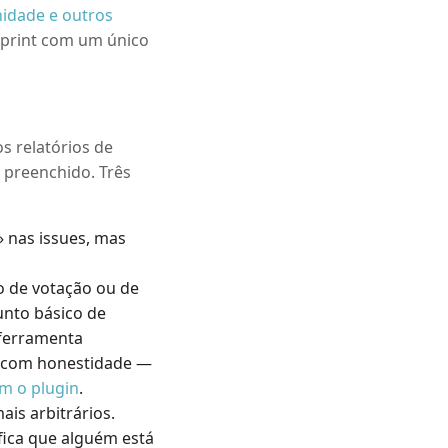
nidade e outros
sprint com um único
s relatórios de
 preenchido. Três
 nas issues, mas
 de votação ou de
unto básico de
 ferramenta
 com honestidade —
em o plugin
.
is arbitrários.
ica que alguém está