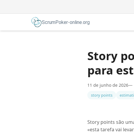
ScrumPoker-online.org
Story po
para es
11 de junho de 2026
— 
story points
estimati
Story points são uma
«esta tarefa vai lev