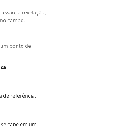
cussão, a revelação,
o no campo.
o um ponto de
.
ica
 de referência.
 se cabe em um