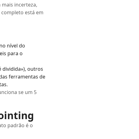
a mais incerteza,
o completo está em
no nível do
is para o
 dividida»), outros
 das ferramentas de
tas.
funciona se um 5
ointing
ato padrão é o