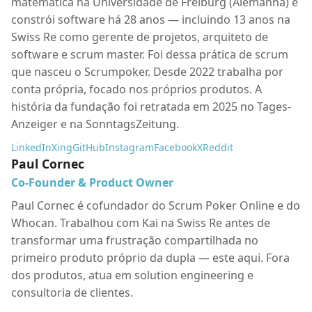
matemática na Universidade de Freiburg (Alemanha) e
constrói software há 28 anos — incluindo 13 anos na
Swiss Re como gerente de projetos, arquiteto de
software e scrum master. Foi dessa prática de scrum
que nasceu o Scrumpoker. Desde 2022 trabalha por
conta própria, focado nos próprios produtos. A
história da fundação foi retratada em 2025 no Tages-
Anzeiger e na SonntagsZeitung.
LinkedIn
Xing
GitHub
Instagram
Facebook
X
Reddit
Paul Cornec
Co-Founder & Product Owner
Paul Cornec é cofundador do Scrum Poker Online e do
Whocan. Trabalhou com Kai na Swiss Re antes de
transformar uma frustração compartilhada no
primeiro produto próprio da dupla — este aqui. Fora
dos produtos, atua em solution engineering e
consultoria de clientes.