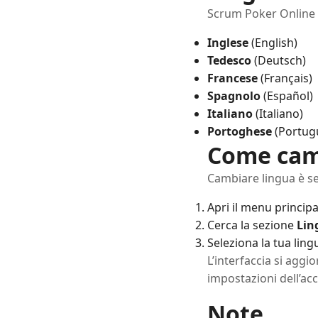
Scrum Poker Online 
Inglese
(English)
Tedesco
(Deutsch)
Francese
(Français)
Spagnolo
(Español)
Italiano
(Italiano)
Portoghese
(Portug
Come cam
Cambiare lingua è s
Apri il menu princip
Cerca la sezione
Lin
Seleziona la tua ling
L’interfaccia si agg
impostazioni dell’ac
Note