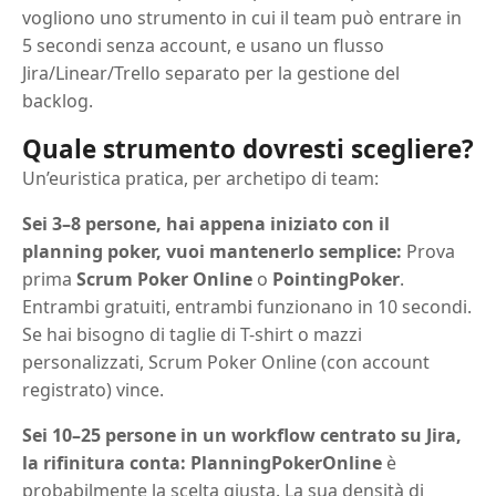
vogliono uno strumento in cui il team può entrare in
5 secondi senza account, e usano un flusso
Jira/Linear/Trello separato per la gestione del
backlog.
Quale strumento dovresti scegliere?
Un’euristica pratica, per archetipo di team:
Sei 3–8 persone, hai appena iniziato con il
planning poker, vuoi mantenerlo semplice:
Prova
prima
Scrum Poker Online
o
PointingPoker
.
Entrambi gratuiti, entrambi funzionano in 10 secondi.
Se hai bisogno di taglie di T-shirt o mazzi
personalizzati, Scrum Poker Online (con account
registrato) vince.
Sei 10–25 persone in un workflow centrato su Jira,
la rifinitura conta:
PlanningPokerOnline
è
probabilmente la scelta giusta. La sua densità di