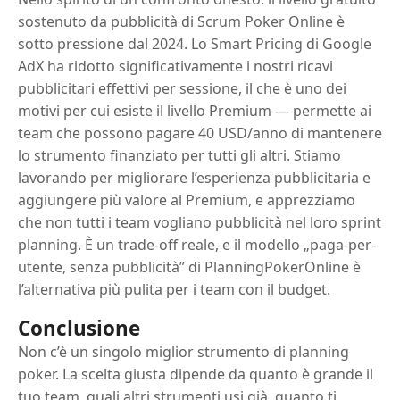
sostenuto da pubblicità di Scrum Poker Online è
sotto pressione dal 2024. Lo Smart Pricing di Google
AdX ha ridotto significativamente i nostri ricavi
pubblicitari effettivi per sessione, il che è uno dei
motivi per cui esiste il livello Premium — permette ai
team che possono pagare 40 USD/anno di mantenere
lo strumento finanziato per tutti gli altri. Stiamo
lavorando per migliorare l’esperienza pubblicitaria e
aggiungere più valore al Premium, e apprezziamo
che non tutti i team vogliano pubblicità nel loro sprint
planning. È un trade-off reale, e il modello „paga-per-
utente, senza pubblicità” di PlanningPokerOnline è
l’alternativa più pulita per i team con il budget.
Conclusione
Non c’è un singolo miglior strumento di planning
poker. La scelta giusta dipende da quanto è grande il
tuo team, quali altri strumenti usi già, quanto ti