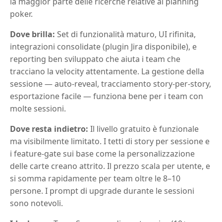
la maggior parte delle ricerche relative al planning
poker.
Dove brilla:
Set di funzionalità maturo, UI rifinita,
integrazioni consolidate (plugin Jira disponibile), e
reporting ben sviluppato che aiuta i team che
tracciano la velocity attentamente. La gestione della
sessione — auto-reveal, tracciamento story-per-story,
esportazione facile — funziona bene per i team con
molte sessioni.
Dove resta indietro:
Il livello gratuito è funzionale
ma visibilmente limitato. I tetti di story per sessione e
i feature-gate sui base come la personalizzazione
delle carte creano attrito. Il prezzo scala per utente, e
si somma rapidamente per team oltre le 8–10
persone. I prompt di upgrade durante le sessioni
sono notevoli.