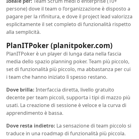
Ideale per:
Team Scrum medi o enterprise (10+
persone) dove il team o l’organizzazione è disposto a
pagare per la rifinitura, e dove il project lead valorizza
esplicitamente il set completo di funzionalità rispetto
alla semplicità.
PlanITPoker (planitpoker.com)
PlanITPoker è un player di lunga data nella fascia
media dello spazio planning poker. Team più piccolo,
set di funzionalità più piccolo, ma abbastanza per cui
i team che hanno iniziato lì spesso restano.
Dove brilla:
Interfaccia diretta, livello gratuito
decente per team piccoli, supporta i tipi di mazzo più
usati. La creazione di sessione è veloce e la curva di
apprendimento è bassa.
Dove resta indietro:
La sensazione di team piccolo si
traduce in una roadmap di funzionalità più piccola.