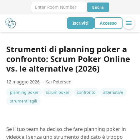
Entra
Iscriviti
Accesso
Strumenti di planning poker a
confronto: Scrum Poker Online
vs. le alternative (2026)
12 maggio 2026
— Kai Petersen
planning poker
scrum poker
confronto
alternative
strumenti agili
Se il tuo team ha deciso che fare planning poker in
videocall senza uno strumento dedicato è troppo