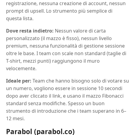
registrazione, nessuna creazione di account, nessun
prompt di upsell. Lo strumento più semplice di
questa lista.
Dove resta indietro:
Nessun valore di carta
personalizzato (il mazzo è fisso), nessun livello
premium, nessuna funzionalità di gestione sessione
oltre le base. I team con scale non standard (taglie di
T-shirt, mezzi punti) raggiungono il muro
velocemente.
Ideale per:
Team che hanno bisogno solo di votare su
un numero, vogliono essere in sessione 10 secondi
dopo aver cliccato il link, e usano il mazzo Fibonacci
standard senza modifiche. Spesso un buon
strumento di introduzione che i team superano in 6–
12 mesi.
Parabol (parabol.co)