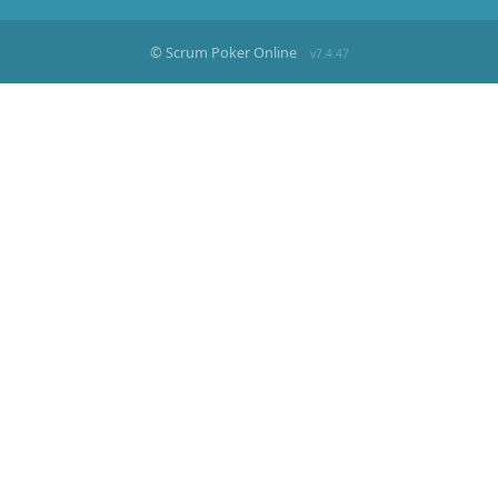
© Scrum Poker Online
v7.4.47