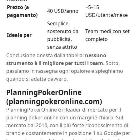
Prezzo (a
~5–15
40 USD/anno
pagamento)
USD/utente/mese
Semplice,
sostenuto da
Team medi con set
Ideale per
pubblicità,
completo
senza attrito
Conclusione onesta dalla tabella:
nessuno
strumento è il migliore per tutti i team
. Sotto,
passiamo in rassegna ogni opzione e spieghiamo
quando si adatta davvero.
PlanningPokerOnline
(planningpokeronline.com)
PlanningPokerOnline è il leader di mercato per il
planning poker online con un margine chiaro. Sul
mercato dal 2010, con il più forte riconoscimento di
brand e costantemente in posizione 1 su Google per