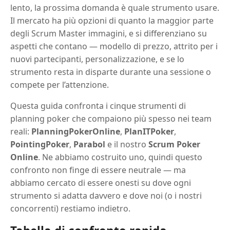
lento, la prossima domanda è quale strumento usare.
Il mercato ha più opzioni di quanto la maggior parte
degli Scrum Master immagini, e si differenziano su
aspetti che contano — modello di prezzo, attrito per i
nuovi partecipanti, personalizzazione, e se lo
strumento resta in disparte durante una sessione o
compete per l’attenzione.
Questa guida confronta i cinque strumenti di
planning poker che compaiono più spesso nei team
reali:
PlanningPokerOnline
,
PlanITPoker
,
PointingPoker
,
Parabol
e il nostro
Scrum Poker
Online
. Ne abbiamo costruito uno, quindi questo
confronto non finge di essere neutrale — ma
abbiamo cercato di essere onesti su dove ogni
strumento si adatta davvero e dove noi (o i nostri
concorrenti) restiamo indietro.