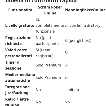
Tabella di confronto rapida
Scrum Poker
Funzionalità
PlanningPokerOnline
Online
Sì,
Livello gratuito
completamente
Sì, con limiti di story
funzionale
Registrazione
No (per i
Sì (per gli host)
richiesta
partecipanti)
Valori carte
Sì (utenti
Sì
personalizzati
registrati)
Timer di
Solo Premium
Sì
sessione
Media/mediana
Solo Premium
Sì
automatiche
Integrazione
No
Limitata
Jira/Backlog
Retro + altre
No
No
riunioni