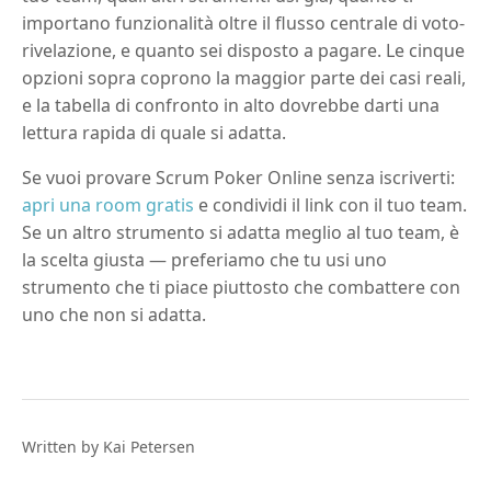
importano funzionalità oltre il flusso centrale di voto-
rivelazione, e quanto sei disposto a pagare. Le cinque
opzioni sopra coprono la maggior parte dei casi reali,
e la tabella di confronto in alto dovrebbe darti una
lettura rapida di quale si adatta.
Se vuoi provare Scrum Poker Online senza iscriverti:
apri una room gratis
e condividi il link con il tuo team.
Se un altro strumento si adatta meglio al tuo team, è
la scelta giusta — preferiamo che tu usi uno
strumento che ti piace piuttosto che combattere con
uno che non si adatta.
Written by Kai Petersen