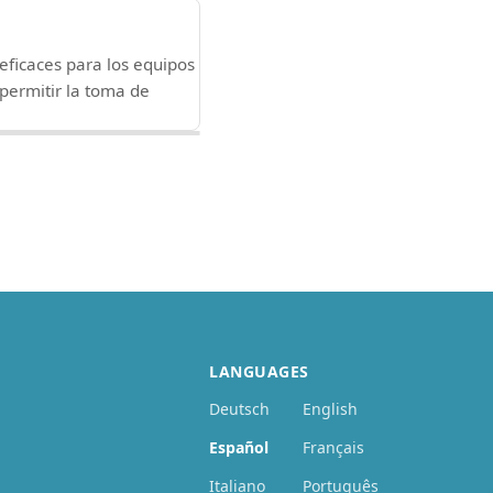
ficaces para los equipos
 permitir la toma de
LANGUAGES
Deutsch
English
Español
Français
Italiano
Português