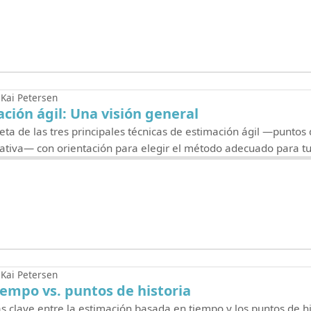
Kai Petersen
ción ágil: Una visión general
ta de las tres principales técnicas de estimación ágil —puntos d
lativa— con orientación para elegir el método adecuado para tu
Kai Petersen
iempo vs. puntos de historia
 clave entre la estimación basada en tiempo y los puntos de his