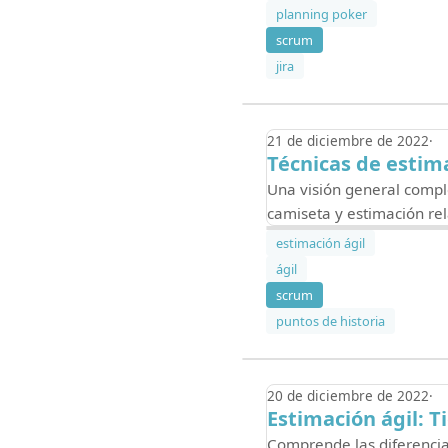
planning poker
scrum
jira
21 de diciembre de 2022
Técnicas de estima
Una visión general comple
camiseta y estimación re
estimación ágil
ágil
scrum
puntos de historia
20 de diciembre de 2022
Estimación ágil: T
Comprende las diferencias