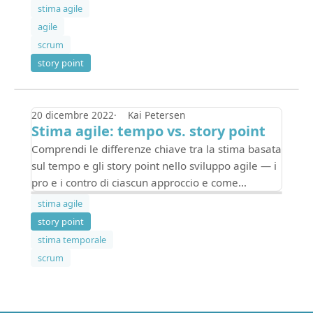
scegliere il metodo giusto per il tuo team.
stima agile
agile
scrum
story point
20 dicembre 2022
Kai Petersen
Stima agile: tempo vs. story point
Comprendi le differenze chiave tra la stima basata
sul tempo e gli story point nello sviluppo agile — i
pro e i contro di ciascun approccio e come
scegliere quello giusto per il tuo team.
stima agile
story point
stima temporale
scrum