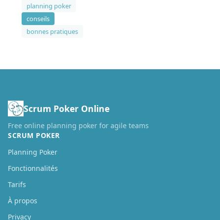
temps.
planning poker
conseils
bonnes pratiques
Scrum Poker Online
Free online planning poker for agile teams
SCRUM POKER
Planning Poker
Fonctionnalités
Tarifs
À propos
Privacy