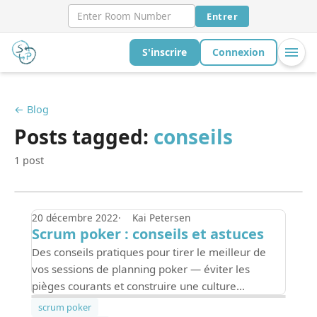
Entrer
S'inscrire
Connexion
← Blog
Posts tagged:
conseils
1 post
20 décembre 2022
Kai Petersen
Scrum poker : conseils et astuces
Des conseils pratiques pour tirer le meilleur de
vos sessions de planning poker — éviter les
pièges courants et construire une culture
d'estimation cohérente qui s'améliore avec le
scrum poker