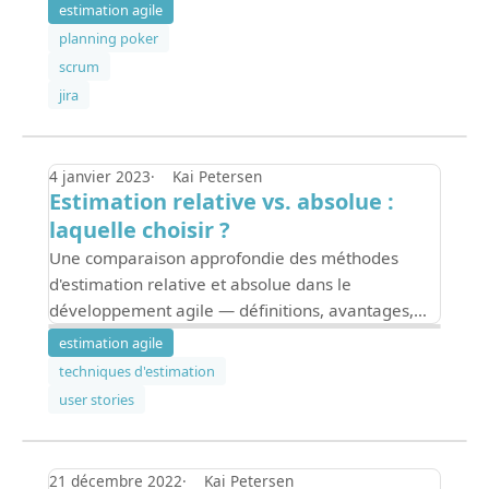
cheat sheet inclus.
estimation agile
planning poker
scrum
jira
4 janvier 2023
Kai Petersen
Estimation relative vs. absolue :
laquelle choisir ?
Une comparaison approfondie des méthodes
d'estimation relative et absolue dans le
développement agile — définitions, avantages,
inconvénients et conseils pour choisir la bonne
estimation agile
approche.
techniques d'estimation
user stories
21 décembre 2022
Kai Petersen