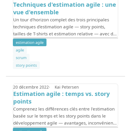
Techniques d'estimation agile : une
vue d'ensemble
Un tour d'horizon complet des trois principales
techniques d'estimation agile — story points,
tailles de T-shirts et estimation relative — avec des
conseils pour choisir la bonne méthode pour votre
estimation agile
équipe.
agile
scrum
story points
20 décembre 2022
Kai Petersen
Estimation agile : temps vs. story
points
Comprenez les différences clés entre l'estimation
basée sur le temps et les story points dans le
développement agile — avantages, inconvénients
de chaque approche et comment choisir celle qui