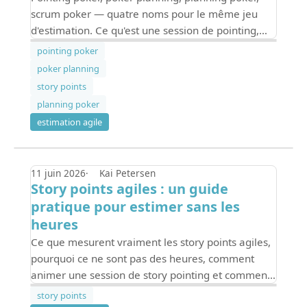
scrum poker — quatre noms pour le même jeu
d'estimation. Ce qu'est une session de pointing,
comment fonctionne le vote en story points et
pointing poker
comment en faire une gratuitement.
poker planning
story points
planning poker
estimation agile
11 juin 2026
Kai Petersen
Story points agiles : un guide
pratique pour estimer sans les
heures
Ce que mesurent vraiment les story points agiles,
pourquoi ce ne sont pas des heures, comment
animer une session de story pointing et comment
l'estimation en story points fonctionne avec Jira —
story points