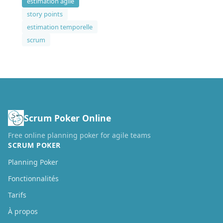
estimation agile
convient à votre équipe.
story points
estimation temporelle
scrum
Scrum Poker Online
Free online planning poker for agile teams
SCRUM POKER
Planning Poker
Fonctionnalités
Tarifs
À propos