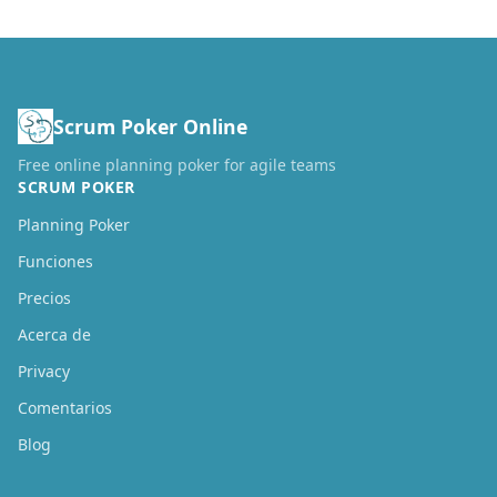
Scrum Poker Online
Free online planning poker for agile teams
SCRUM POKER
Planning Poker
Funciones
Precios
Acerca de
Privacy
Comentarios
Blog