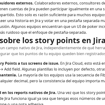
buidores externos.
Colaboradores externos, consultores d
enen cuentas de Jira pueden participar igualmente en una 
partido. Esto solo es razón suficiente para muchos equipo
eer una historia en Jira y votar en una pestaña separada m
scusión. Algunos equipos encuentran que un UI de poker in
 más ruidoso que el enfoque de pestaña-separada.
obre los story points en Jir
n un campo nativo de Jira, independientemente de qué herr
egurar que los puntos de tu equipo queden bien registrado
y Points a tus screens de issue.
En Jira Cloud, esto está e
→ Add field. Algunas plantillas lo incluyen por defecto, otra
mantenla.
La mayoría de los equipos usa la secuencia de Fibon
 cualquier decimal, pero la consistencia del equipo importa
 en los reports nativos de Jira.
Una vez que los story point
de Jira funciona igual ya sea que tengas esos números de u
one o una nota adhesiva.