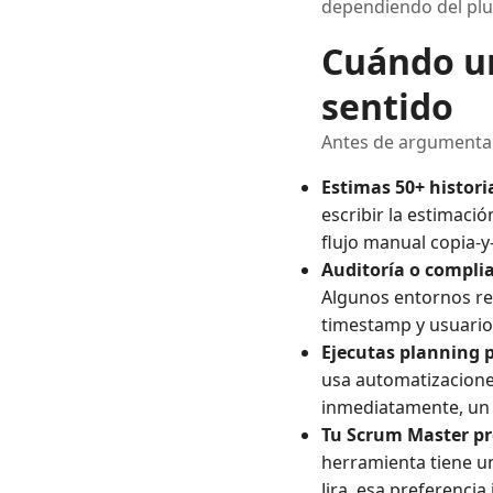
dependiendo del plu
Cuándo un
sentido
Antes de argumentar
Estimas 50+ histori
escribir la estimaci
flujo manual copia-y
Auditoría o complia
Algunos entornos re
timestamp y usuario
Ejecutas planning 
usa automatizacione
inmediatamente, un 
Tu Scrum Master pr
herramienta tiene un 
Jira, esa preferencia