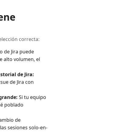
iene
lección correcta:
o de Jira puede
e alto volumen, el
torial de Jira:
sue de Jira con
grande:
Si tu equipo
té poblado
cambio de
 las sesiones solo-en-