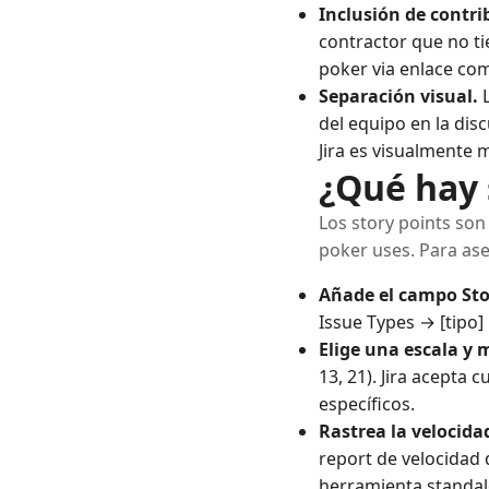
Inclusión de contri
contractor que no ti
poker via enlace com
Separación visual.
L
del equipo en la di
Jira es visualmente
¿Qué hay s
Los story points so
poker uses. Para as
Añade el campo Stor
Issue Types → [tipo] 
Elige una escala y 
13, 21). Jira acepta
específicos.
Rastrea la velocidad
report de velocidad 
herramienta standal