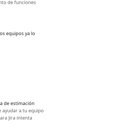
unto de funciones
os equipos ya lo
s
da de estimación
e ayudar a tu equipo
ra Jira intenta