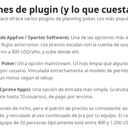
nes de plugin (y lo que cuest
place ofrece varios plugins de planning poker. Los más pop
 (de AppFox / Spartez Software):
Una de las opciones más e
 flujos asíncronos. Los precios escalan con la cuenta de usu
rno a 800 USD/año, y sube desde ahí.
 Poker:
Otra opción mainstream. UI más limpia que alguno
por usuario. Vinculada estrechamente al modelo de permiso
 un minus según el setup.
 Cprime Apps):
Una opción de entrada más simple. Gratuit
te hasta 10 usuarios), de pago por encima.
ones de nicho, pero el patrón de precios es consistente: esc
, y vinculado al uso continuado de Jira por tu equipo. El co
quipo de 20 personas típicamente está entre 400 y 1.200 U