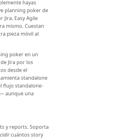
bablemente hayas
ye planning poker de
 Jira, Easy Agile
ira mismo. Cuestan
ra pieza móvil al
ning poker en un
de Jira por los
tos desde el
rramienta standalone
l flujo standalone-
a — aunque una
ts y reports. Soporta
cidir
cuántos story