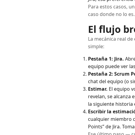
Para estos casos, un 
caso donde no lo es.
El flujo b
La mecánica real de 
simple:
Pestaña 1: Jira.
Abre 
equipo puede ver las
Pestaña 2: Scrum P
chat del equipo (o s
Estimar.
El equipo v
revelan, se alcanza 
la siguiente historia 
Escribir la estimaci
cualquier miembro c
Points” de Jira. Tom
Ese último paso — co