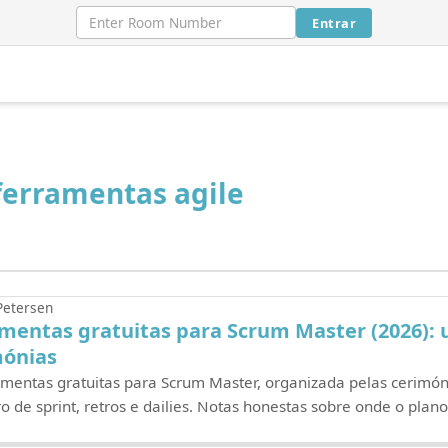
Entrar
ferramentas agile
Petersen
mentas gratuitas para Scrum Master (2026): 
mónias
amentas gratuitas para Scrum Master, organizada pelas cerimó
o de sprint, retros e dailies. Notas honestas sobre onde o plan