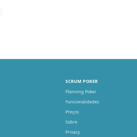
SCRUM POKER
Planning Poker
Funcionalidades
Preços
Sobre
Privacy