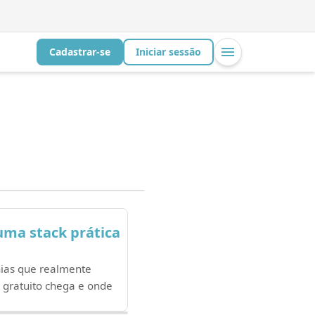
Cadastrar-se
Iniciar sessão
uma stack prática
nias que realmente
o gratuito chega e onde